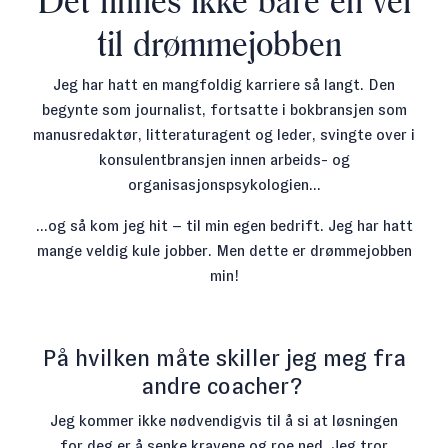
til drømmejobben
Jeg har hatt en mangfoldig karriere så langt. Den
begynte som journalist, fortsatte i bokbransjen som
manusredaktør, litteraturagent og leder, svingte over i
konsulentbransjen innen arbeids- og
organisasjonspsykologien...
...o
g så kom jeg hit
– til min egen bedrift. Jeg har hatt
mange veldig kule jobber. Men dette er drømmejobben
min!
På hvilken måte skiller jeg meg fra
andre coacher?
Jeg kommer ikke nødvendigvis til å si at løsningen
for deg er å senke kravene og roe ned. Jeg tror