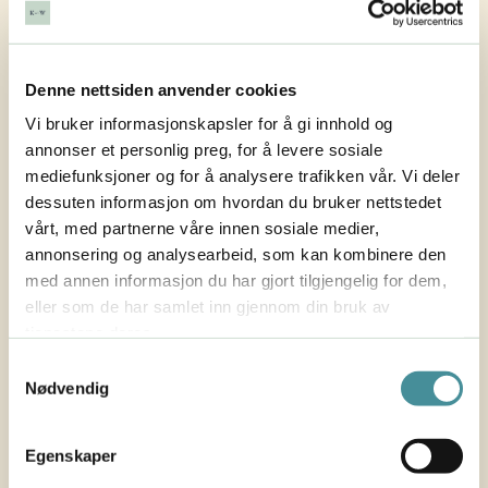
Denne nettsiden anvender cookies
Vi bruker informasjonskapsler for å gi innhold og
annonser et personlig preg, for å levere sosiale
mediefunksjoner og for å analysere trafikken vår. Vi deler
dessuten informasjon om hvordan du bruker nettstedet
vårt, med partnerne våre innen sosiale medier,
annonsering og analysearbeid, som kan kombinere den
med annen informasjon du har gjort tilgjengelig for dem,
eller som de har samlet inn gjennom din bruk av
EN-TIL-EN
tjenestene deres.
Coaching
Samtykkevalg
Nødvendig
Passer for deg som vil ha personlig oppfølging for å
trives bedre, lære å takle stress, ta modige karrierevalg
og få større innflytelse.
Egenskaper