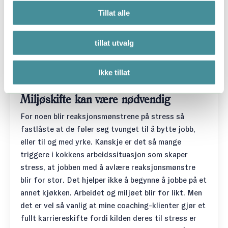
Tillat alle
Kunsten å mestre stress handler også om å lære å
ikke
reagere
på triggerne dine, men heller
respondere
på en hensiktsmessig måte. Det er
tillat utvalg
lettere sagt enn gjort! Men det er ingen umulig
oppgave. Det er dette du må få til om du ikke ønsker
Ikke tillat
å bytte jobb eller yrke.
Miljøskifte kan være nødvendig
For noen blir reaksjonsmønstrene på stress så
fastlåste at de føler seg tvunget til å bytte jobb,
eller til og med yrke. Kanskje er det så mange
triggere i kokkens arbeidssituasjon som skaper
stress, at jobben med å avlære reaksjonsmønstre
blir for stor. Det hjelper ikke å begynne å jobbe på et
annet kjøkken. Arbeidet og miljøet blir for likt. Men
det er vel så vanlig at mine coaching-klienter gjør et
fullt karriereskifte fordi kilden deres til stress er