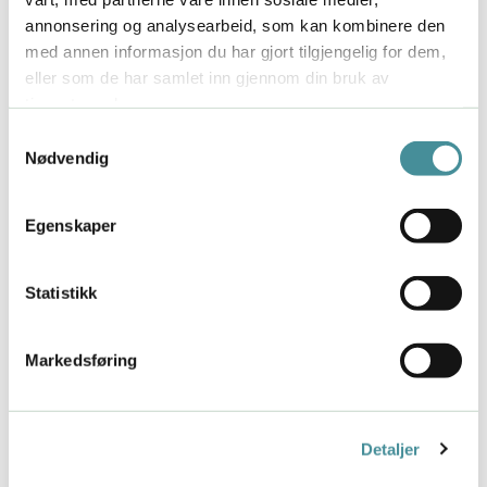
fysiske, psykiske og adferdsmessige tegn.
annonsering og analysearbeid, som kan kombinere den
med annen informasjon du har gjort tilgjengelig for dem,
Tenk tilbake på en situasjon som skapte mye
eller som de har samlet inn gjennom din bruk av
stress for deg: Hvordan merket du
tjenestene deres.
stressresponsen i kroppen, tankene og
følelsene dine? Hvilke endringer i adferden din
Samtykkevalg
Nødvendig
kan du huske?
Skriv gjerne ned disse tegnene for deg selv.
Eller ta
Egenskaper
min gratis stresstest her.
Kjenn dine typiske triggere
Statistikk
Det er vanlig at enkelte situasjoner særlig kan
trigge stress hos deg.
Markedsføring
Når du tenker tilbake på situasjoner du har
opplevd som spesielt stressende, hva har de
felles? Hva var de ytre omstendighetene dine?
Detaljer
Hva var de indre omstendighetene?