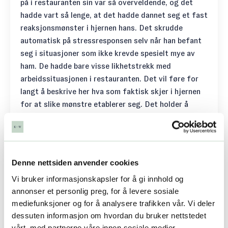
på i restauranten sin var så overveldende, og det
hadde vart så lenge, at det hadde dannet seg et fast
reaksjonsmønster i hjernen hans. Det skrudde
automatisk på stressresponsen selv når han befant
seg i situasjoner som ikke krevde spesielt mye av
ham. De hadde bare visse likhetstrekk med
arbeidssituasjonen i restauranten. Det vil føre for
langt å beskrive her hva som faktisk skjer i hjernen
for at slike mønstre etablerer seg. Det holder å
påpeke at negativt stress kan bli kronisk når det har
vart lenge. Ikke minst fordi stress har så mange
negative konsekvenser (både fysiske, psykiske og
adferdsmessige) som virker forsterkende på
Denne nettsiden anvender cookies
stresset.
Vi bruker informasjonskapsler for å gi innhold og
Kjenn dine egne tegn på stress
annonser et personlig preg, for å levere sosiale
mediefunksjoner og for å analysere trafikken vår. Vi deler
For å mestre stress må du kunne
kjenne igjen
dessuten informasjon om hvordan du bruker nettstedet
tegnene på stress
når det oppstår. Stress har
vårt, med partnerne våre innen sosiale medier,