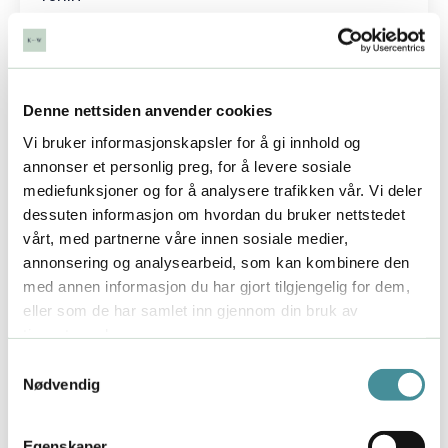
Vil du ha mer energi og motivasjon i jobben?
Last ned min gratis motivasjonsguide her!
Kanskje var det bare jeg som ikke
Denne nettsiden anvender cookies
passet inn?
Vi bruker informasjonskapsler for å gi innhold og
annonser et personlig preg, for å levere sosiale
Samtidig hadde jeg en seiglivet tro på at det måtte
mediefunksjoner og for å analysere trafikken vår. Vi deler
være en fin plass for meg et sted. En gang i tiden
dessuten informasjon om hvordan du bruker nettstedet
hadde jeg jo vært flink!
vårt, med partnerne våre innen sosiale medier,
Jeg hadde alltid gjort det bra på skolen. Jeg ble
annonsering og analysearbeid, som kan kombinere den
headhuntet til lokalavisa da jeg gikk på
med annen informasjon du har gjort tilgjengelig for dem,
videregående. Jeg hadde hatt spennende
eller som de har samlet inn gjennom din bruk av
deltidsjobber ved siden av studiene. Og da jeg ble
tjenestene deres.
fulltidsansatt, hadde arbeidsgiverne mine vist meg
Samtykkevalg
tillit og ønsket meg oppover i organisasjonen.
Nødvendig
En gang i tiden hadde jeg blitt
Egenskaper