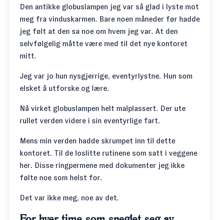
Den antikke globuslampen jeg var så glad i lyste mot
meg fra vinduskarmen. Bare noen måneder før hadde
jeg følt at den sa noe om hvem jeg var. At den
selvfølgelig måtte være med til det nye kontoret
mitt.
Jeg var jo hun nysgjerrige, eventyrlystne. Hun som
elsket å utforske og lære.
Nå virket globuslampen helt malplassert. Der ute
rullet verden videre i sin eventyrlige fart.
Mens min verden hadde skrumpet inn til dette
kontoret. Til de loslitte rutinene som satt i veggene
her. Disse ringpermene med dokumenter jeg ikke
følte noe som helst for.
Det var ikke meg, noe av det.
For hver time som sneglet seg av