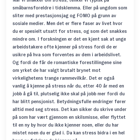
småbarnsforeldre i tidsklemma. Eller på ungdom som
sliter med prestasjonsjag og FOMO på grunn av
sosiale medier. Men det er flere faser av livet hvor
du er spesielt utsatt for stress, og som det snakkes
mindre om. I forskningen er det en kjent sak at unge
arbeidstakere ofte kjenner på stress fordi de er
usikre på hva som forventes av dem i arbeidslivet.
Og fordi de får de romantiske forestillingene sine
om yrket de har valgt brutalt brynet mot
virkelighetens trange rammevilkår. Det er også
vanlig å kjenne på stress når du, etter 40 år med en
jobb å gå til, plutselig ikke skal på jobb mer fordi du
har blitt pensjonist. Betydningsfulle endringer fører
alltid med seg stress. Det kan sikker du skrive under
på som har vært gjennom en skilsmisse, eller flyttet
til en ny by hvor du ikke kjenner noen, eller du har
mistet noen du er glad i. Da kan stress bidra i en hel