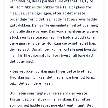
venninner og deres partnere like etter at jeg fylte
40, som fikk en del brikker til å falle på plass for
meg. Jeg var singel igjen, etter at det eneste
ordentlige forholdet jeg hadde hatt på årevis hadde
gått dukken. Den gamle ensomheten veltet over meg
blant alle disse parene. Den vonde følelsen av å være
stuck i en livssituasjon jeg ikke hadde trodd skulle
være min i en alder av 40. Kanskje øynet jeg et håp,
der jeg satt. Om at noen kunne fortelle meg hvordan
man får til et normalt liv. For i hvert fall bare datt
det ut av meg.
- Jeg vet ikke hvordan man fikser dette livet, jeg.
Hvordan man… fikser det med en partner, og barn…
og… Det som dere fikser.
Stillheten som fulgte var verre enn den verste
tinitus. Jeg ble helt svimmel av skam. Det føltes
som om jeg hadde røpet noe ekstremt intimt. Det