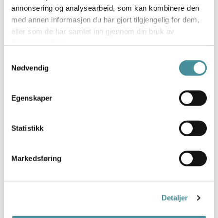
annonsering og analysearbeid, som kan kombinere den
mye av livet mitt – jobben – begynte å glippe for
med annen informasjon du har gjort tilgjengelig for dem,
meg på grunn av stress… Vel, da lå følelsen min av
eller som de har samlet inn gjennom din bruk av
tilhørighet plutselig veldig tynt an.
tjenestene deres.
Ensomhet - et stort tabu
Samtykkevalg
Nødvendig
Jeg hadde aldri følt meg så ensom før. Jeg visste
instinktivt at denne ensomheten var farlig for meg.
Det føles faktisk helt vilt å fortelle dette så åpent
Egenskaper
som jeg gjør nå. Om ikke du har kjent på ensomhet,
vet du ikke hvor full av skam ensomheten er.
Statistikk
Ensomhet er en av vår tids største tabuer. Å
innrømme at du er ensom overfor noen som ikke vet
hva ensomhet er, innebærer stor risiko. Risikoen for
Markedsføring
at den du betror deg til ikke klarer å være med deg i
ensomheten, så du blir avvist. Det er det siste du
trenger. Det trengs vel ikke forskning til for å
Detaljer
forstå at ensomhet forsterker stress. Men også
rent biologisk stiller du dårligere i kampen mot