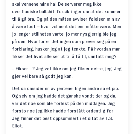
skal vennene mine ha! De serverer meg ikke
overfladiske bullshit-forsikringer om at det kommer
til å gå bra. Og på den måten avviser følelsen min av
å være lost – hvor velment det enn måtte være. Men
jo lenger stillheten varte, jo mer nysgjerrig ble jeg
på den. Hvorfor er det ingen som prøver seg på en
forklaring, husker jeg at jeg tenkte. På hvordan man
fikser det livet alle ser ut til å få til, unntatt meg?
- Fikser…? Jeg vet ikke om jeg fikser dette, jeg. Jeg
gjør vel bare så godt jeg kan.
Det sa omsider en av jentene. Ingen andre sa et pip.
Og selv om jeg hadde det ganske vondt der og da,
var det noe som ble forløst på den middagen. Jeg
forsto noe jeg ikke hadde forstått ordentlig før.
Jeg finner det best oppsummert i et sitat av T.S.
Eliot.