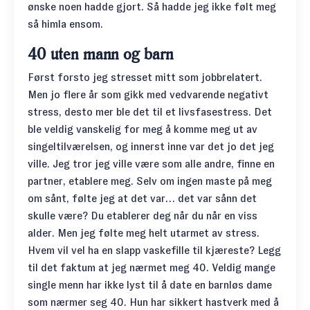
ønske noen hadde gjort. Så hadde jeg ikke følt meg
så himla ensom.
40 uten mann og barn
Først forsto jeg stresset mitt som jobbrelatert.
Men jo flere år som gikk med vedvarende negativt
stress, desto mer ble det til et livsfasestress. Det
ble veldig vanskelig for meg å komme meg ut av
singeltilværelsen, og innerst inne var det jo det jeg
ville. Jeg tror jeg ville være som alle andre, finne en
partner, etablere meg. Selv om ingen maste på meg
om sånt, følte jeg at det var… det var sånn det
skulle være? Du etablerer deg når du når en viss
alder. Men jeg følte meg helt utarmet av stress.
Hvem vil vel ha en slapp vaskefille til kjæreste? Legg
til det faktum at jeg nærmet meg 40. Veldig mange
single menn har ikke lyst til å date en barnløs dame
som nærmer seg 40. Hun har sikkert hastverk med å