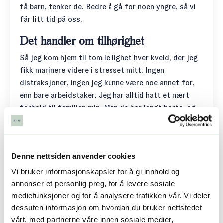
få barn, tenker de. Bedre å gå for noen yngre, så vi
får litt tid på oss.
Det handler om tilhørighet
Så jeg kom hjem til tom leilighet hver kveld, der jeg
fikk marinere videre i stresset mitt. Ingen
distraksjoner, ingen jeg kunne være noe annet for,
enn bare arbeidstaker. Jeg har alltid hatt et nært
forhold til familien min. Men de bor langt borte, og
de etablerte seg med hus og barn og stasjonsvogn
tidlig, så det var ikke så lett for dem å leve seg inn i
min livssituasjon. Og jeg hadde selvfølgelig venner.
Denne nettsiden anvender cookies
Men én etter én etablerte de seg med mann og barn
også. Jeg fant liksom ikke takten, den takten som
Vi bruker informasjonskapsler for å gi innhold og
alle andre fulgte. Og jeg hadde ingen forbilder å
annonser et personlig preg, for å levere sosiale
herme etter som hadde gått denne veien før meg
mediefunksjoner og for å analysere trafikken vår. Vi deler
med et smil om munnen. Veien inn i førtiåra uten
dessuten informasjon om hvordan du bruker nettstedet
vårt, med partnerne våre innen sosiale medier,
mann og barn. Og når det som hadde okkupert så