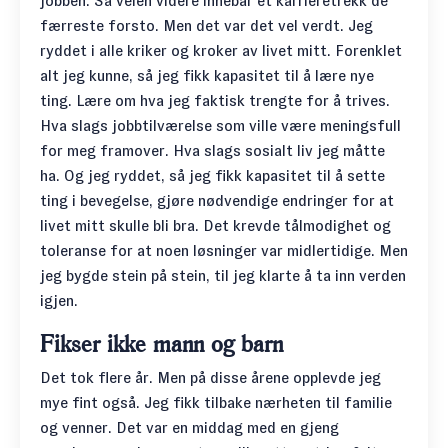
jobben. Så veien videre innebar et karrieretrekk de
færreste forsto. Men det var det vel verdt. Jeg
ryddet i alle kriker og kroker av livet mitt. Forenklet
alt jeg kunne, så jeg fikk kapasitet til å lære nye
ting. Lære om hva jeg faktisk trengte for å trives.
Hva slags jobbtilværelse som ville være meningsfull
for meg framover. Hva slags sosialt liv jeg måtte
ha. Og jeg ryddet, så jeg fikk kapasitet til å sette
ting i bevegelse, gjøre nødvendige endringer for at
livet mitt skulle bli bra. Det krevde tålmodighet og
toleranse for at noen løsninger var midlertidige. Men
jeg bygde stein på stein, til jeg klarte å ta inn verden
igjen.
Fikser ikke mann og barn
Det tok flere år. Men på disse årene opplevde jeg
mye fint også. Jeg fikk tilbake nærheten til familie
og venner. Det var en middag med en gjeng