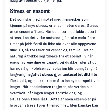
haug av følelser du kjenner på.
Stress er ensomt
Det som slår meg i møtet med mennesker som
kjenner på mye stress, er ensomheten deres. Stress
er en ensom affære. Når du sliter med jobbrelatert
stress, kan det virke nødvendig å bruke enda flere
timer på jobb fordi du ikke når over alle oppgavene
dine. Og så forsaker du venner og familie. Det er
naturlig å trekke seg tilbake fra et sosialt liv når
energilagrene dine er tappet, og du ikke føler at du
har noe å gi. Følelsen av isolasjon blir uunngåelig når
langvarig
negativt stress gjør tankesettet ditt lite
fleksibelt
, og du ikke klarer å ta inn nye perspektiver
lenger. Når pessimismen regjerer, når verden blir
svarthvit, når ingen lenger forstår deg, og
situasjonen føles låst. Dette er noen eksempler på
hvordan stress fører til ensomhet. Men kanskje kan