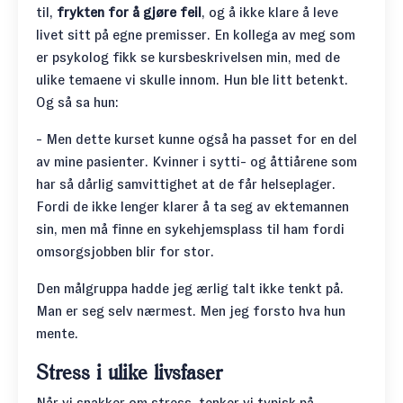
til,
frykten for å gjøre feil
, og å ikke klare å leve
livet sitt på egne premisser. En kollega av meg som
er psykolog fikk se kursbeskrivelsen min, med de
ulike temaene vi skulle innom. Hun ble litt betenkt.
Og så sa hun:
- Men dette kurset kunne også ha passet for en del
av mine pasienter. Kvinner i sytti- og åttiårene som
har så dårlig samvittighet at de får helseplager.
Fordi de ikke lenger klarer å ta seg av ektemannen
sin, men må finne en sykehjemsplass til ham fordi
omsorgsjobben blir for stor.
Den målgruppa hadde jeg ærlig talt ikke tenkt på.
Man er seg selv nærmest. Men jeg forsto hva hun
mente.
Stress i ulike livsfaser
Når vi snakker om stress, tenker vi typisk på