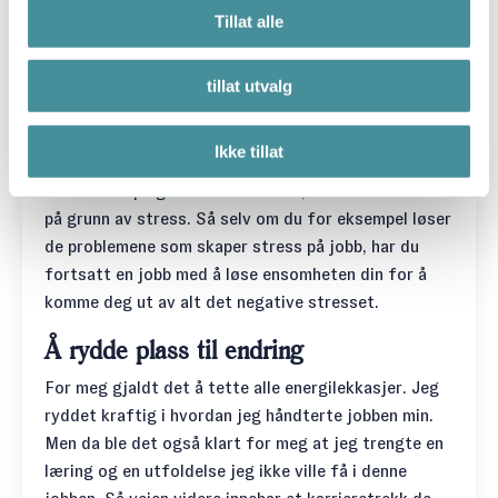
Tillat alle
stresset dersom du samtidig er ensom på grunn av
livssituasjonen din. Ifølge en artikkel publisert på
Psykologisk.no med tittelen
Slik påvirker ensomhet
tillat utvalg
helsen vår
, er ensomhetens kjemiske
tilstedeværelse i kroppen i hovedsak helt lik den som
Ikke tillat
oppstår under stress. Det skilles ut de samme
hormonene på grunn av ensomhet, som det skilles ut
på grunn av stress. Så selv om du for eksempel løser
de problemene som skaper stress på jobb, har du
fortsatt en jobb med å løse ensomheten din for å
komme deg ut av alt det negative stresset.
Å rydde plass til endring
For meg gjaldt det å tette alle energilekkasjer. Jeg
ryddet kraftig i hvordan jeg håndterte jobben min.
Men da ble det også klart for meg at jeg trengte en
læring og en utfoldelse jeg ikke ville få i denne