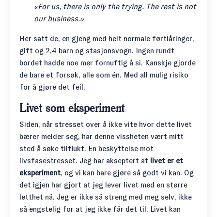
«For us, there is only the trying. The rest is not
our business.»
Her satt de, en gjeng med helt normale førtiåringer,
gift og 2,4 barn og stasjonsvogn. Ingen rundt
bordet hadde noe mer fornuftig å si. Kanskje gjorde
de bare et forsøk, alle som én. Med all mulig risiko
for å gjøre det feil.
Livet som eksperiment
Siden, når stresset over å ikke vite hvor dette livet
bærer melder seg, har denne vissheten vært mitt
sted å søke tilflukt. En beskyttelse mot
livsfasestresset. Jeg har akseptert at
livet er et
eksperiment
, og vi kan bare gjøre så godt vi kan. Og
det igjen har gjort at jeg lever livet med en større
letthet nå. Jeg er ikke så streng med meg selv, ikke
så engstelig for at jeg ikke får det til. Livet kan