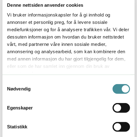
Denne nettsiden anvender cookies
Men jeg hadde en annen ekstraordinær sårbarhet for
Vi bruker informasjonskapsler for å gi innhold og
stress også…
annonser et personlig preg, for å levere sosiale
mediefunksjoner og for å analysere trafikken vår. Vi deler
Det jeg var uvitende om på vei til sykehuset, var at
dessuten informasjon om hvordan du bruker nettstedet
slaglignende symptomer ikke er uvanlig for kvinner i
vårt, med partnerne våre innen sosiale medier,
tidlig overgangsalder.
annonsering og analysearbeid, som kan kombinere den
med annen informasjon du har gjort tilgjengelig for dem,
To år i forveien hadde jeg begynt å ta opp med legen
eller som de har samlet inn gjennom din bruk av
min at jeg hadde tegn på tidlig overgangsalder. Men
tjenestene deres.
jeg var jo bare 43! Og en vanlig blodprøve viste
ingen tegn på at jeg var
der
ennå. Flere legebesøk
Samtykkevalg
Nødvendig
fulgte med samme problematikk. Og hver gang gikk
jeg derfra med uforrettet sak.
Egenskaper
Helt til legen fikk epikrisen min fra sykehuset. Da
spurte hun ikke hva jeg ville engang.
Hormonbehandling ble igangsatt, og jeg begynte å
Statistikk
ligne på henne jeg ikke hadde vært på flere år. Hun