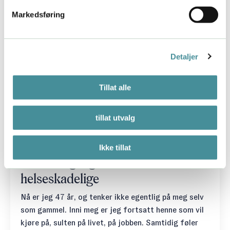
som tålte hverdagen sin godt. Som hadde stor
Markedsføring
arbeidskapasitet, og som til og med følte glede.
Overgangsalder – det ligger i ordet. Kroppens egen
omstillingsprosess gjør deg også sårbar for stress.
Detaljer
Østrogennivået ditt faller, og kortisolet får vann på
mølla.
Tillat alle
Så mange kvinner jeg møter i coaching for stress
beskriver også overgangsplager. Utbrenthet og
tillat utvalg
overgangsplager er til forveksling like, og de
forsterker hverandre. Hva er hva?
Ikke tillat
Når overganger i livet blir
helseskadelige
Nå er jeg 47 år, og tenker ikke egentlig på meg selv
som gammel. Inni meg er jeg fortsatt henne som vil
kjøre på, sulten på livet, på jobben. Samtidig føler