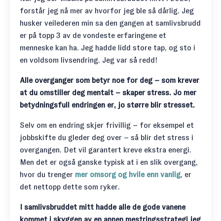
forstår jeg nå mer av hvorfor jeg ble så dårlig. Jeg
husker veilederen min sa den gangen at samlivsbrudd
er på topp 3 av de vondeste erfaringene et
menneske kan ha. Jeg hadde lidd store tap, og sto i
en voldsom livsendring. Jeg var så redd!
Alle overganger som betyr noe for deg – som krever
at du omstiller deg mentalt – skaper stress. Jo mer
betydningsfull endringen er, jo større blir stresset.
Selv om en endring skjer frivillig – for eksempel et
jobbskifte du gleder deg over – så blir det stress i
overgangen. Det vil garantert kreve ekstra energi.
Men det er også ganske typisk at i en slik overgang,
hvor du trenger
mer omsorg og hvile enn vanlig
, er
det nettopp dette som ryker.
I samlivsbruddet mitt hadde alle de gode vanene
kommet i skyggen av en annen mestringsstrategi jeg