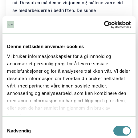
nå. Dessuten må denne visjonen og målene være eid
av medarbeiderne i bedriften. De sunne
organisasjonene som hadde medarbeider som trives
og leverte gode økonomiske resultater lyktes i
nettopp dette – strategisk klarhet.
Hvis du er usikker på hva som forventes av deg i
Denne nettsiden anvender cookies
jobben, har jeg tre coachende spørsmål du kan
Vi bruker informasjonskapsler for å gi innhold og
forsøke å finne ut av for å få større klarhet:
annonser et personlig preg, for å levere sosiale
mediefunksjoner og for å analysere trafikken vår. Vi deler
1. Hvilke mål skal teamet ditt nå?
dessuten informasjon om hvordan du bruker nettstedet
Du må gjerne sette deg inn i virksomhetens strategi
vårt, med partnerne våre innen sosiale medier,
som helhet, men først og fremst kan du være lokalt
annonsering og analysearbeid, som kan kombinere den
med annen informasjon du har gjort tilgjengelig for dem,
orientert og se på hva teamet ditt skal oppnå. Er
eller som de har samlet inn gjennom din bruk av
dette klart for deg?
tjenestene deres.
2. Hvilke mål skal du personlig nå
Samtykkevalg
for at teamet skal nå sine mål?
Nødvendig