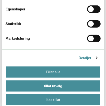
Her kan det hende at du allerede har definert noen
KPIer eller andre mål – kvantitative og eller
Egenskaper
kvalitative – du skal nå i stillingen din. Men hvis ikke
dette er tydelig for deg, må du diskutere det med
Statistikk
lederen din. Hva blir du målt på?
3. Hvordan ser det ut når du
Markedsføring
leverer godt nok?
Det er ikke sikkert at du kan feste en tallverdi på et
resultat du skal oppnå. Noen av målene dine er
Detaljer
kanskje kvalitative mål. Så hvordan vet du at du
leverer godt nok?
Tillat alle
Diskuter gjerne alle disse spørsmålene med lederen
din
, slik at du får helt tydelig for deg.
tillat utvalg
Lykke til med å få større klarhet i hva som forventes
av deg i jobben din!
Ikke tillat