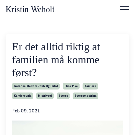
Er det alltid riktig at
familien må komme
først?
Balanse Mellom Jobb Og Fritid
Flink Pike
Karriere
Karrierevalg
Mistrivsel
Stress
Stressmestring
Feb 09, 2021