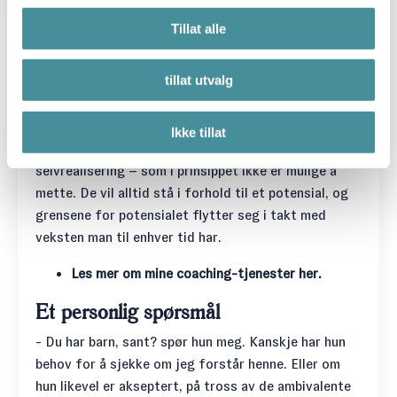
bestemt følelse av at det er noe mer hun skulle ha
Tillat alle
utforsket. Det er med skam hun melder at
familielivet ikke er nok for henne. At rammene blir
tillat utvalg
for trange til at hun får utfolde seg helt. Det basale
behovet for kjærlighet og tilhørighet er dekket.
Ifølge Maslow er det bare de to øverste behovene i
Ikke tillat
behovspyramiden – behovet for anerkjennelse og
selvrealisering – som i prinsippet ikke er mulige å
mette. De vil alltid stå i forhold til et potensial, og
grensene for potensialet flytter seg i takt med
veksten man til enhver tid har.
Les mer om mine coaching-tjenester her.
Et personlig spørsmål
- Du har barn, sant? spør hun meg. Kanskje har hun
behov for å sjekke om jeg forstår henne. Eller om
hun likevel er akseptert, på tross av de ambivalente