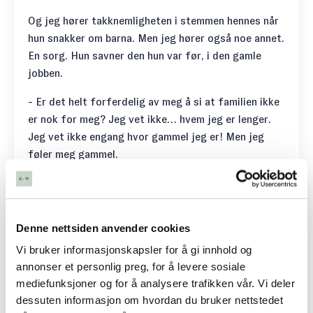
Og jeg hører takknemligheten i stemmen hennes når
hun snakker om barna. Men jeg hører også noe annet.
En sorg. Hun savner den hun var før, i den gamle
jobben.
- Er det helt forferdelig av meg å si at familien ikke
er nok for meg? Jeg vet ikke… hvem jeg er lenger.
Jeg vet ikke engang hvor gammel jeg er! Men jeg
føler meg gammel.
Kvelden er den beste tiden
Jeg spør alle jeg coacher for mistrivsel og stress
om søvnvaner, kosthold og mosjon
. Dette er de
Denne nettsiden anvender cookies
grunnleggende delene av helsen vår som vi vet bør
Vi bruker informasjonskapsler for å gi innhold og
være en prioritet, men som likevel er det første som
annonser et personlig preg, for å levere sosiale
ryker når vi er under press. Hun svarer at hun kanskje
mediefunksjoner og for å analysere trafikken vår. Vi deler
kunne trent mer, men kostholdet hennes er ok. Stort
dessuten informasjon om hvordan du bruker nettstedet
sett sover hun godt også, om bare hun kunne lagt