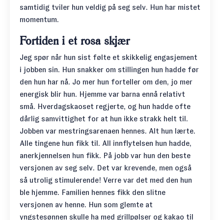
samtidig tviler hun veldig på seg selv. Hun har mistet
momentum.
Fortiden i et rosa skjær
Jeg spør når hun sist følte et skikkelig engasjement
i jobben sin. Hun snakker om stillingen hun hadde før
den hun har nå. Jo mer hun forteller om den, jo mer
energisk blir hun. Hjemme var barna ennå relativt
små. Hverdagskaoset regjerte, og hun hadde ofte
dårlig samvittighet for at hun ikke strakk helt til.
Jobben var mestringsarenaen hennes. Alt hun lærte.
Alle tingene hun fikk til. All innflytelsen hun hadde,
anerkjennelsen hun fikk. På jobb var hun den beste
versjonen av seg selv. Det var krevende, men også
så utrolig stimulerende! Verre var det med den hun
ble hjemme. Familien hennes fikk den slitne
versjonen av henne. Hun som glemte at
yngstesønnen skulle ha med grillpølser og kakao til