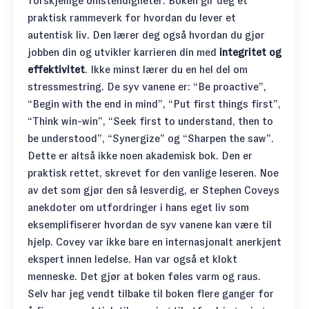
forskjellige omstendigheter. Boken gir deg et
praktisk rammeverk for hvordan du lever et
autentisk liv. Den lærer deg også hvordan du gjør
jobben din og utvikler karrieren din med
integritet og
effektivitet
. Ikke minst lærer du en hel del om
stressmestring. De syv vanene er: “Be proactive”,
“Begin with the end in mind”, “Put first things first”,
“Think win-win”, “Seek first to understand, then to
be understood”, “Synergize” og “Sharpen the saw”.
Dette er altså ikke noen akademisk bok. Den er
praktisk rettet, skrevet for den vanlige leseren. Noe
av det som gjør den så lesverdig, er Stephen Coveys
anekdoter om utfordringer i hans eget liv som
eksemplifiserer hvordan de syv vanene kan være til
hjelp. Covey var ikke bare en internasjonalt anerkjent
ekspert innen ledelse. Han var også et klokt
menneske. Det gjør at boken føles varm og raus.
Selv har jeg vendt tilbake til boken flere ganger for