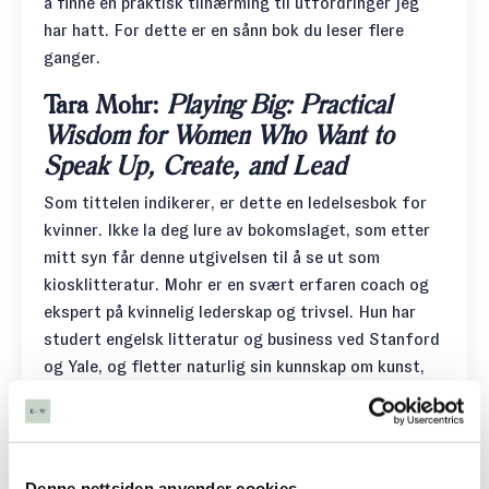
å finne en praktisk tilnærming til utfordringer jeg
har hatt. For dette er en sånn bok du leser flere
ganger.
Tara Mohr:
Playing Big: Practical
Wisdom for Women Who Want to
Speak Up, Create, and Lead
Som tittelen indikerer, er dette en ledelsesbok for
kvinner. Ikke la deg lure av bokomslaget, som etter
mitt syn får denne utgivelsen til å se ut som
kiosklitteratur. Mohr er en svært erfaren coach og
ekspert på kvinnelig lederskap og trivsel. Hun har
studert engelsk litteratur og business ved Stanford
og Yale, og fletter naturlig sin kunnskap om kunst,
religionshistorie og psykologi sammen med de
forretningsmessige sidene av ledelse. Det er
forfriskende! Jeg er SÅ glad for å ha oppdaget
denne boken! Det tror jeg du også vil bli, om du føler
Denne nettsiden anvender cookies