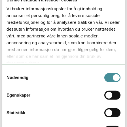
du blir holdt tilbake i karrieren og i livet av den indre
Vi bruker informasjonskapsler for å gi innhold og
kritikeren, følelsen av å mangle retning, tvil på egne
annonser et personlig preg, for å levere sosiale
evner, frykten for å gjøre feil,
“flink pike”-
mediefunksjoner og for å analysere trafikken vår. Vi deler
tendenser
… For ikke å nevne den fortvilende
dessuten informasjon om hvordan du bruker nettstedet
følelsen av å ikke bli tatt på alvor, ikke få
vårt, med partnerne våre innen sosiale medier,
gjennomslag, ikke klare å kommunisere tydelig nok.
annonsering og analysearbeid, som kan kombinere den
Dette er ikke en lettbeint selvhjelpsbok med kjappe
med annen informasjon du har gjort tilgjengelig for dem,
løsninger for komplekse psykologiske fenomener.
eller som de har samlet inn gjennom din bruk av
Det er en tankevekkende, klok og praktisk bok som
tjenestene deres.
ved hjelp av gjenkjennelige eksempler og coachende
Samtykkevalg
oppgaver gir deg nye perspektiver på deg selv og
Nødvendig
arbeidsmiljøet du befinner deg i. Du får rett og slett
et lederutviklingsprogram for kvinner. Tara Mohrs
Egenskaper
hensikt med boken er å hjelpe deg som har masse å
by med å komme til din rett. Fremfor å bli liten i
møte med dine indre demoner, finner du mot og
Statistikk
visdom til å ta den plassen du har gode
forutsetninger for å lykkes i - samtidig som du