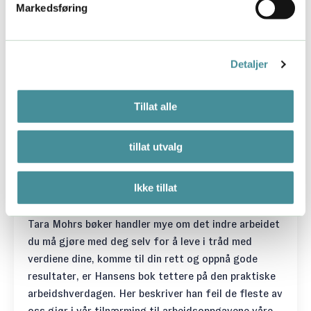
Markedsføring
spiller opp til, fremfor å tone ned, de feminine
kvalitetene dine.
Morten T. Hansen:
Suveren på jobb:
Detaljer
Hvordan de beste gjør mindre, jobber
bedre og oppnår mer
Tillat alle
Morten T. Hansen er professor i ledelse ved
University of California, Berkeley. Han er faktisk
tillat utvalg
født og oppvokst i Norge, men bor altså nå i USA. I
boken beskriver han syv arbeidsmåter som bidrar til
Ikke tillat
at du jobber “smartere” (
et begrep jeg har litt
problemer med
, men la gå). Mens Stephen Covey og
Tara Mohrs bøker handler mye om det indre arbeidet
du må gjøre med deg selv for å leve i tråd med
verdiene dine, komme til din rett og oppnå gode
resultater, er Hansens bok tettere på den praktiske
arbeidshverdagen. Her beskriver han feil de fleste av
oss gjør i vår tilnærming til arbeidsoppgavene våre,