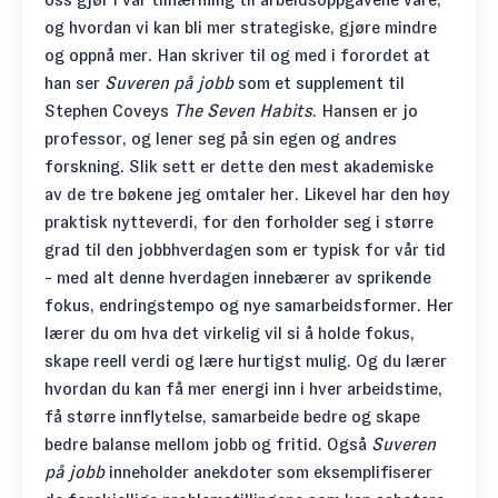
og hvordan vi kan bli mer strategiske, gjøre mindre
og oppnå mer. Han skriver til og med i forordet at
han ser
Suveren på jobb
som et supplement til
Stephen Coveys
The Seven Habits
. Hansen er jo
professor, og lener seg på sin egen og andres
forskning. Slik sett er dette den mest akademiske
av de tre bøkene jeg omtaler her. Likevel har den høy
praktisk nytteverdi, for den forholder seg i større
grad til den jobbhverdagen som er typisk for vår tid
- med alt denne hverdagen innebærer av sprikende
fokus, endringstempo og nye samarbeidsformer. Her
lærer du om hva det virkelig vil si å holde fokus,
skape reell verdi og lære hurtigst mulig. Og du lærer
hvordan du kan få mer energi inn i hver arbeidstime,
få større innflytelse, samarbeide bedre og skape
bedre balanse mellom jobb og fritid. Også
Suveren
på jobb
inneholder anekdoter som eksemplifiserer