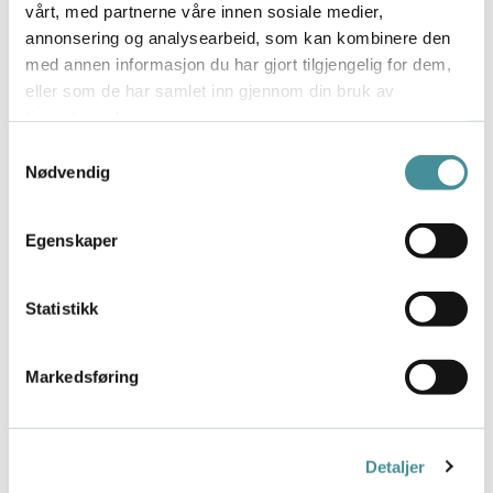
vårt, med partnerne våre innen sosiale medier,
annonsering og analysearbeid, som kan kombinere den
med annen informasjon du har gjort tilgjengelig for dem,
eller som de har samlet inn gjennom din bruk av
tjenestene deres.
Samtykkevalg
Nødvendig
Egenskaper
Tre gode bøker om mindfulness
Statistikk
Anbefalte Bøker
Meditasjon
Mindfulness
Selvledelse
Stressmestring
Jun 26, 2021
Markedsføring
Ferien nærmer seg, og jeg lar ikke sjansen gå fra
meg til å prakke på deg god ferielektyre! Her er
tre bøker for deg som vil lære mer om
Detaljer
mindfulness. De er ganske ulike i sin tilnærming