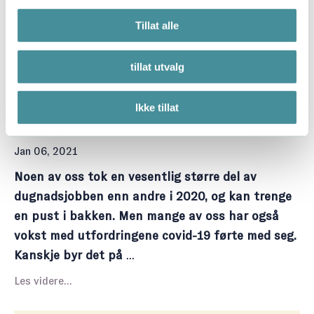
til mindfulnes
...
Tillat alle
Les videre...
tillat utvalg
Hvor mange feil vil du gjøre i 2021?
Anbefalte Bøker
Arbeidsglede
Flink Pike
Mistrivsel
Motivasjon
Ikke tillat
Perfeksjonisme
Trivsel På Jobb
Jan 06, 2021
Noen av oss tok en vesentlig større del av
dugnadsjobben enn andre i 2020, og kan trenge
en pust i bakken. Men mange av oss har også
vokst med utfordringene covid-19 førte med seg.
Kanskje byr det på
...
Les videre...