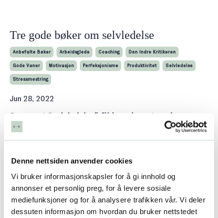
Tre gode bøker om selvledelse
Anbefalte Bøker
Arbeidsglede
Coaching
Den Indre Kritikeren
Gode Vaner
Motivasjon
Perfeksjonisme
Produktivitet
Selvledelse
Stressmestring
Jun 28, 2022
Begrepet “selvledelse” fikk en boost under
pandemien, der vi satt på hjemmekontor og
måtte ta større regi på arbeidshverdagen selv.
Men selvledelse er mer enn bare det å få gjort
Denne nettsiden anvender cookies
det du skal under sto
...
Vi bruker informasjonskapsler for å gi innhold og
annonser et personlig preg, for å levere sosiale
Les videre...
mediefunksjoner og for å analysere trafikken vår. Vi deler
dessuten informasjon om hvordan du bruker nettstedet