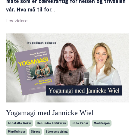
måte som er bærekraftig for helsen og trivselen
vår. Hva må til for
...
Les videre...
Yogamagi med Jannicke Wiel
Anbefalte Bøker
Den Indre Kritikeren
Gode Vaner
Meditasjon
Mindfulness
Stress
Stressmestring