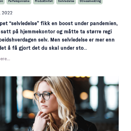
on
Perfeksjonisme
Produktivitet
Selvledelse
Stressmestring
, 2022
pet “selvledelse” fikk en boost under pandemien,
i satt på hjemmekontor og måtte ta større regi
beidshverdagen selv. Men selvledelse er mer enn
det å få gjort det du skal under sto
...
ere...