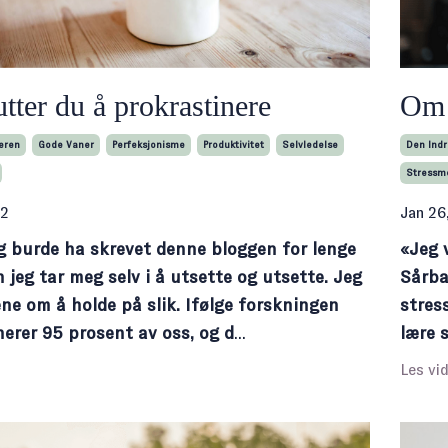
utter du å prokrastinere
Om b
keren
Gode Vaner
Perfeksjonisme
Produktivitet
Selvledelse
Den Indr
Stressme
22
Jan 26
eg burde ha skrevet denne bloggen for lenge
«Jeg v
 jeg tar meg selv i å utsette og utsette. Jeg
Sårba
ene om å holde på slik. Ifølge forskningen
stres
erer 95 prosent av oss, og d
...
lære 
Les vid