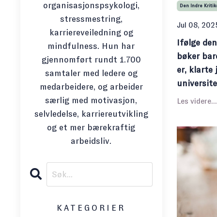
organisasjonspsykologi,
Den Indre Kriti
stressmestring,
Jul 08, 202
karriereveiledning og
Ifølge de
mindfulness. Hun har
bøker bar
gjennomført rundt 1.700
er, klarte
samtaler med ledere og
universite
medarbeidere, og arbeider
særlig med motivasjon,
Les videre...
selvledelse, karriereutvikling
og et mer bærekraftig
arbeidsliv.
KATEGORIER