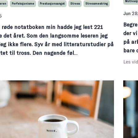
Motivasj
keren
Perfeksjonisme
Prestasjonsangst
Stress
Stressmestring
Jun 28
5
Begre
n røde notatboken min hadde jeg lest 221
der v
e det året. Som den langsomme leseren jeg
på ar
 jeg ikke flere. Syv år med litteraturstudier på
bare 
tet til tross. Den nagende føl
...
Les vid