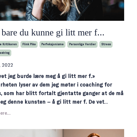
are du kunne gi litt mer f...
e Kritikeren
Flink Pike
Perfeksjonisme
Personlige Verdier
Stress
string
, 2022
et jeg burde lære meg å gi litt mer f.»
rheten lyser av dem jeg møter i coaching for
s, som har blitt fortalt gjentatte ganger at de må
seg denne kunsten – å gi litt mer f. De vet
...
ere...