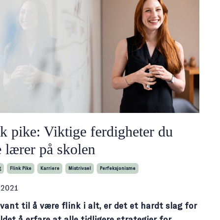
k pike: Viktige ferdigheter du
e lærer på skolen
g
Flink Pike
Karriere
Mistrivsel
Perfeksjonisme
, 2021
vant til å være flink i alt, er det et hardt slag for
ldet å erfare at alle tidligere strategier for