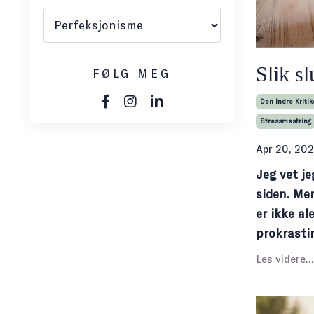
Slik sl
FØLG MEG
Den Indre Kriti
Stressmestring
Apr 20, 20
Jeg vet j
siden. Men
er ikke al
prokrastin
Les videre...