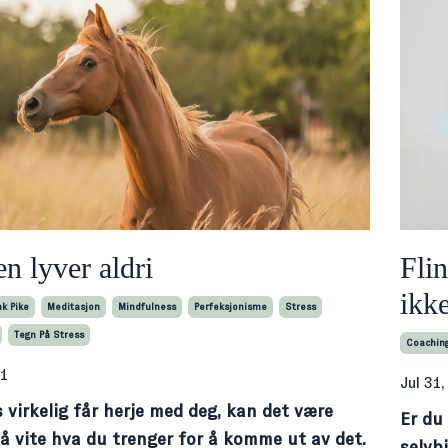
n lyver aldri
Flin
ikk
nk Pike
Meditasjon
Mindfulness
Perfeksjonisme
Stress
Tegn På Stress
Coachin
1
Jul 31
 virkelig får herje med deg, kan det være
Er du 
å vite hva du trenger for å komme ut av det.
selvbi